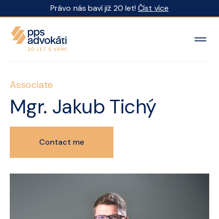
Právo nás baví již 20 let!
Číst více
Associate
Mgr.
Jakub Tichý
Contact me