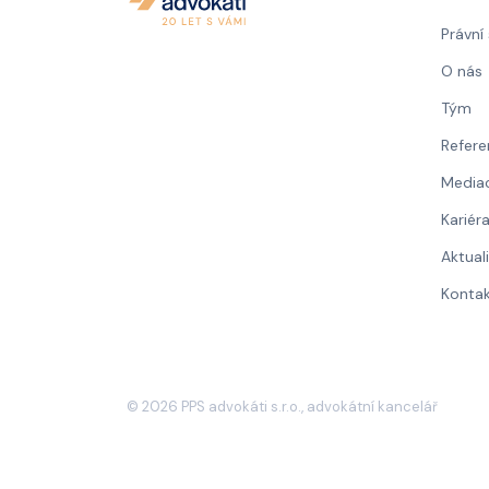
Právní
O nás
Tým
Refere
Media
Kariér
Aktual
Konta
©
2026
PPS advokáti s.r.o., advokátní kancelář