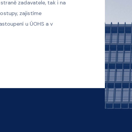
straně zadavatele, tak i na
stupy, zajistíme
zastoupení u ÚOHS a v