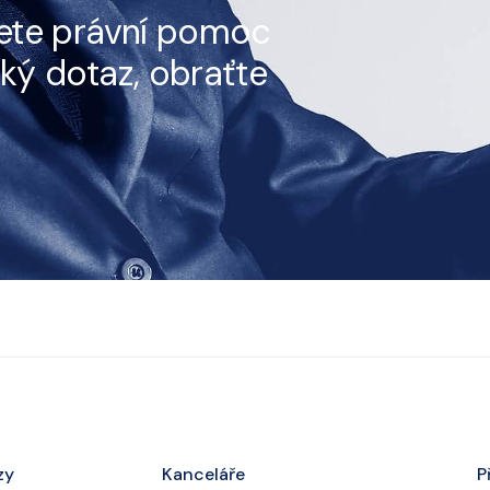
ete právní pomoc
ký dotaz, obraťte
zy
Kanceláře
P