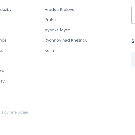
 služby
Hradec Králové
Praha
Vysoké Mýto
nce
Rychnov nad Kněžnou
S
ce
Kolín
a
ity
kty
Povinné údaje