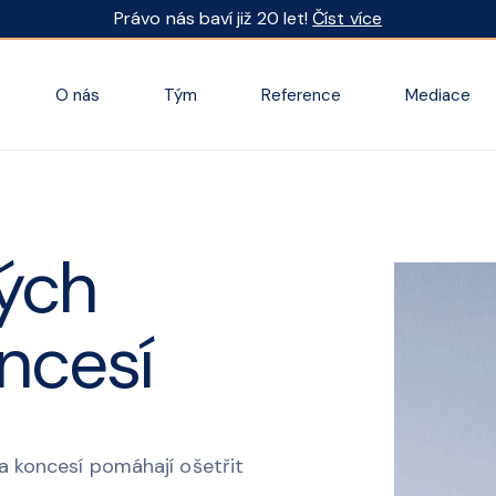
Právo nás baví již 20 let!
Číst více
O nás
Tým
Reference
Mediace
ných
ncesí
 a koncesí pomáhají ošetřit