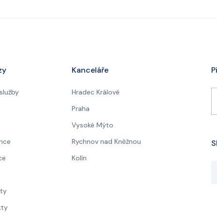
zy
Kanceláře
P
 služby
Hradec Králové
Praha
Vysoké Mýto
nce
Rychnov nad Kněžnou
S
ce
Kolín
a
ity
kty