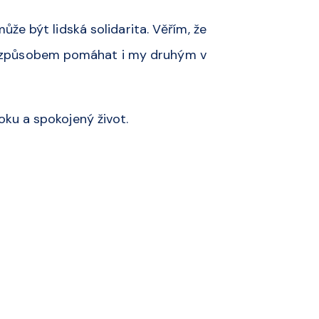
že být lidská solidarita. Věřím, že
způsobem pomáhat i my druhým v
ku a spokojený život.