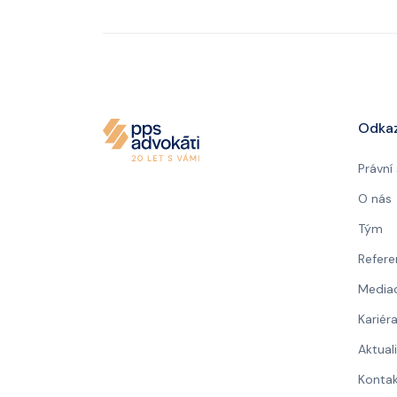
Odka
Právní
O nás
Tým
Refere
Media
Kariér
Aktual
Konta