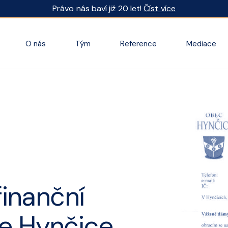
Právo nás baví již 20 let!
Číst více
O nás
Tým
Reference
Mediace
finanční
e Hynčice