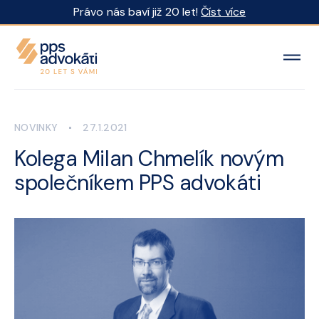
Právo nás baví již 20 let!
Číst více
NOVINKY
27.1.2021
Kolega Milan Chmelík novým
společníkem PPS advokáti